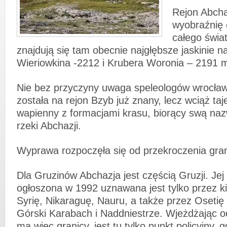
Rejon Abcha
wyobraźnię 
całego świa
znajdują się tam obecnie najgłębsze jaskinie n
Wieriowkina -2212 i Krubera Woronia – 2191 
Nie bez przyczyny uwaga speleologów wrocław
została na rejon Bzyb już znany, lecz wciąż t
wapienny z formacjami krasu, biorący swą naz
rzeki Abchazji.
Wyprawa rozpoczęła się od przekroczenia gran
Dla Gruzinów Abchazja jest częścią Gruzji. Jej
ogłoszona w 1992 uznawana jest tylko przez ki
Syrię, Nikaraguę, Nauru, a także przez Osetię
Górski Karabach i Naddniestrze. Wjeżdżając od
ma więc granicy, jest tu tylko punkt policyjny, g