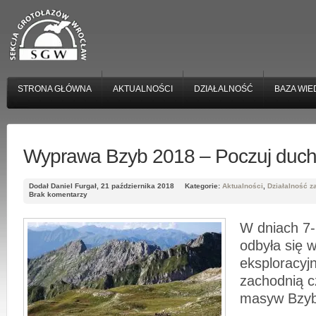
STRONA GŁÓWNA
AKTUALNOŚCI
DZIAŁALNOŚĆ
BAZA WIE
Wyprawa Bzyb 2018 – Poczuj duc
Dodał Daniel Furgał, 21 października 2018
Kategorie:
Aktualności
,
Działalność z
Brak komentarzy
W dniach 7-
odbyła się 
eksploracy
zachodnią 
masyw Bzyb