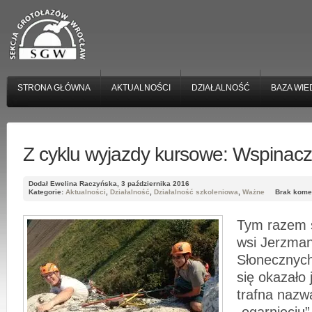
STRONA GŁÓWNA
AKTUALNOŚCI
DZIAŁALNOŚĆ
BAZA WIE
Z cyklu wyjazdy kursowe: Wspinac
Dodał Ewelina Raczyńska, 3 października 2016
Kategorie:
Aktualności
,
Działalność
,
Działalność szkoleniowa
,
Ważne
Brak kome
Tym razem s
wsi Jerzman
Słonecznych 
się okazało 
trafna nazw