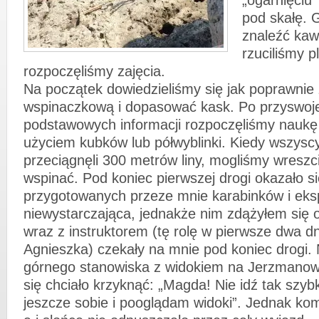
„ogarnięciu”
pod skałę. 
znaleźć kawa
rzuciliśmy pl
rozpoczęliśmy zajęcia.
Na początek dowiedzieliśmy się jak poprawnie
wspinaczkową i dopasować kask. Po przyswoje
podstawowych informacji rozpoczęliśmy naukę 
użyciem kubków lub półwyblinki. Kiedy wszysc
przeciągnęli 300 metrów liny, mogliśmy wreszci
wspinać. Pod koniec pierwszej drogi okazało się
przygotowanych przeze mnie karabinków i eks
niewystarczająca, jednakże nim zdążyłem się 
wraz z instruktorem (tę rolę w pierwsze dwa dni
Agnieszka) czekały na mnie pod koniec drogi.
górnego stanowiska z widokiem na Jerzmanowi
się chciało krzyknąć: „Magda! Nie idź tak szybk
jeszcze sobie i pooglądam widoki”. Jednak k