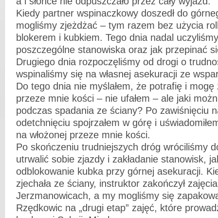
a i słońce nie odpuszczało przez cały wyjazd.
Kiedy partner wspinaczkowy doszedł do górne
mogliśmy zjeżdżać – tym razem bez użycia rolk
blokerem i kubkiem. Tego dnia nadal uczyliśm
poszczególne stanowiska oraz jak przepinać si
Drugiego dnia rozpoczęliśmy od drogi o trudnoś
wspinaliśmy się na własnej asekuracji ze wspa
Do tego dnia nie myślałem, że potrafię i mogę
przeze mnie kości – nie ufałem – ale jaki moż
podczas spadania ze ściany? Po zawiśnięciu na 
odetchnięciu spojrzałem w górę i uświadomiłem
na włożonej przeze mnie kości.
Po skończeniu trudniejszych dróg wróciliśmy do
utrwalić sobie zjazdy i zakładanie stanowisk, j
odblokowanie kubka przy górnej asekuracji. Ki
zjechała ze ściany, instruktor zakończył zajęci
Jerzmanowicach, a my mogliśmy się zapakowa
Rzędkowic na „drugi etap” zajęć, które prowad