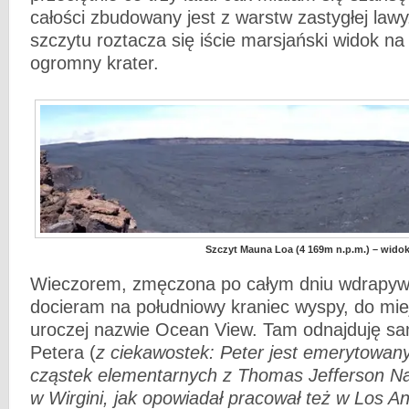
całości zbudowany jest z warstw zastygłej lawy
szczytu roztacza się iście marsjański widok na
ogromny krater.
Szczyt Mauna Loa (4 169m n.p.m.) – widok
Wieczorem, zmęczona po całym dniu wdrapywa
docieram na południowy kraniec wyspy, do mie
uroczej nazwie Ocean View. Tam odnajduję s
Petera (
z ciekawostek: Peter jest emerytowany
cząstek elementarnych z Thomas Jefferson Nat
w Wirgini, jak opowiadał pracował też w Los A