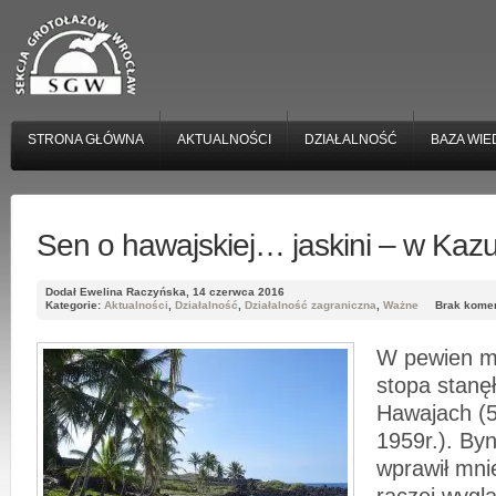
STRONA GŁÓWNA
AKTUALNOŚCI
DZIAŁALNOŚĆ
BAZA WIE
Sen o hawajskiej… jaskini – w Ka
Dodał Ewelina Raczyńska, 14 czerwca 2016
Kategorie:
Aktualności
,
Działalność
,
Działalność zagraniczna
,
Ważne
Brak kome
W pewien m
stopa stanęł
Hawajach (
1959r.). Byn
wprawił mnie